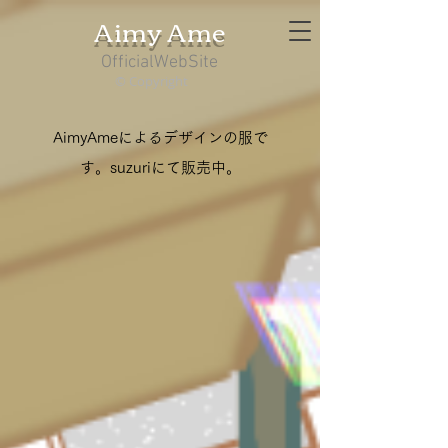
​Aimy Ame
OfficialWebSite
© Copyright
AimyAmeによるデザインの服で
す。suzuriにて販売中。